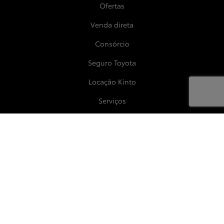
Ofertas
Venda direta
Consórcio
Seguro Toyota
Locação Kinto
Serviços
Agendar serviços
Acessórios
Peças
Garantia
Blindagem
Recall