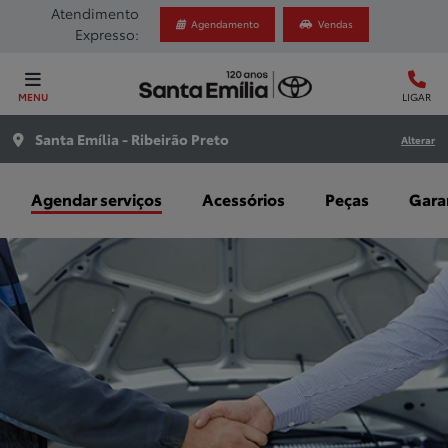
Atendimento
Agendamento
Vendas
Expresso:
MENU
LIGAR
Santa Emília - Ribeirão Preto
Alterar
Agendar serviços
Acessórios
Peças
Gara