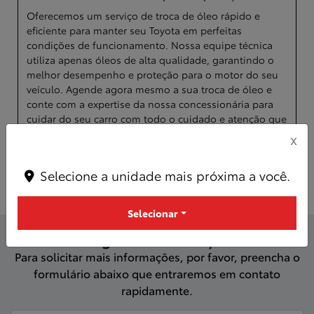
Oferecemos um serviço de troca de óleo rápido e
eficiente para manter seu Toyota em perfeitas
condições de funcionamento. Nossa equipe técnica
utiliza apenas óleos de alta qualidade, garantindo o
melhor desempenho e proteção para o motor do seu
veículo. Agende agora mesmo a sua troca de óleo e
conte com a expertise da nossa concessionária para
cuidar do seu carro com todo o cuidado e atenção que
ele merece.
X
Quero agendar
Selecione a unidade mais próxima a você.
Selecionar
Agende seu serviço
Para solicitar mais informações, por favor, preencha o
formulário abaixo que entraremos em contato
rapidamente.