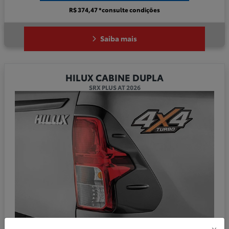
R$ 374,47 *consulte condições
Saiba mais
HILUX CABINE DUPLA
SRX PLUS AT 2026