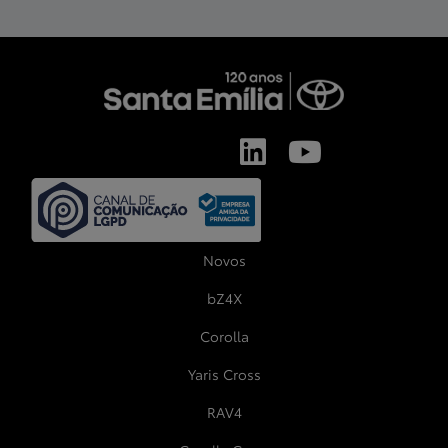
Novos
bZ4X
Corolla
Yaris Cross
RAV4