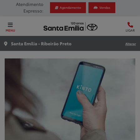
Atendimento
Agendamento
Vendas
Expresso:
MENU
LIGAR
Santa Emília - Ribeirão Preto
Alterar