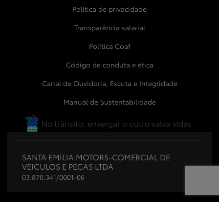
Política de privacidade
Transparência salarial
Política Coaf
Código de conduta e ética
Canal de Ouvidoria, Escuta e Integridade
Manual de Sustentabilidade
No trânsito, enxergar o outro salva vidas.
SANTA EMILIA MOTORS-COMERCIAL DE
VEICULOS E PECAS LTDA
03.870.341/0001-06
Desenvolvido pela DEALERSPACE ® Direitos Reservados.