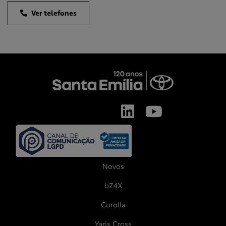
Ver telefones
Novos
bZ4X
Corolla
Yaris Cross