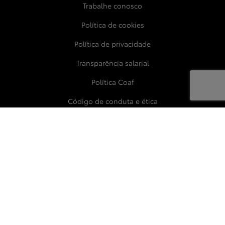
Trabalhe conosco
Política de cookies
Política de privacidade
Transparência salarial
Política Coaf
Código de conduta e ética
Canal de Ouvidoria, Escuta e Integridade
Manual de Sustentabilidade
No trânsito, enxergar o outro salva vidas.
SANTA EMILIA MOTORS-COMERCIAL DE
VEICULOS E PECAS LTDA
03.870.341/0001-06