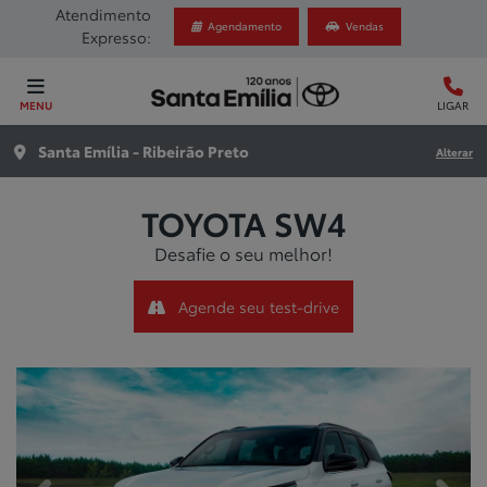
Atendimento
Agendamento
Vendas
Expresso:
MENU
LIGAR
Santa Emília - Ribeirão Preto
Alterar
TOYOTA
SW4
Desafie o seu melhor!
Agende seu test-drive