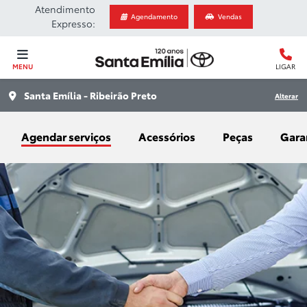
Atendimento
Agendamento
Vendas
Expresso:
MENU
LIGAR
Santa Emília - Ribeirão Preto
Alterar
Agendar serviços
Acessórios
Peças
Gara