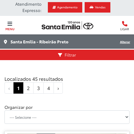
Atendimento
Agendamento
Vendas
Expresso:
MENU
LIGAR
Santa Emília - Ribeirão Preto
Alterar
Filtrar
Localizados 45 resultados
‹
1
2
3
4
›
Organizar por