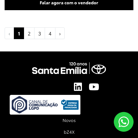
Falar agora com o vendedor
‹
1
2
3
4
›
Novos
bZ4X