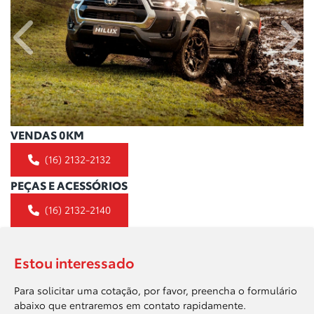
Anterior
Próx
VENDAS 0KM
(16) 2132-2132
PEÇAS E ACESSÓRIOS
(16) 2132-2140
Estou interessado
Para solicitar uma cotação, por favor, preencha o formulário
abaixo que entraremos em contato rapidamente.