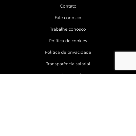
Contato
Fale conosco
Trabalhe conosco
Política de cookies
Política de privacidade
Transparência salarial
Política Coaf
Código de conduta e ética
Canal de Ouvidoria, Escuta e Integridade
Manual de Sustentabilidade
No trânsito, enxergar o outro salva vidas.