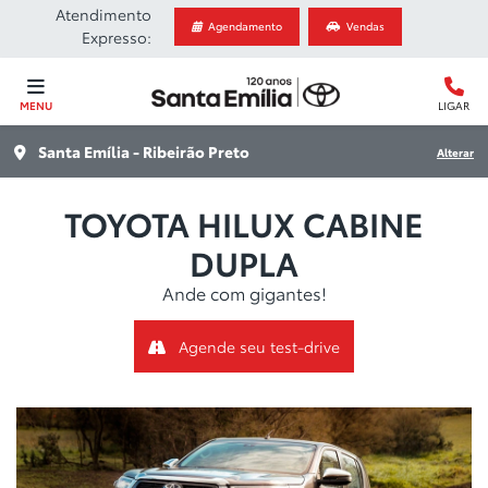
Atendimento
Agendamento
Vendas
Expresso:
MENU
LIGAR
Santa Emília - Ribeirão Preto
Alterar
TOYOTA
HILUX CABINE
DUPLA
Ande com gigantes!
Agende seu test-drive