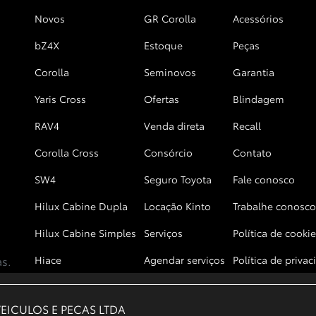
Novos
GR Corolla
Acessórios
bZ4X
Estoque
Peças
Corolla
Seminovos
Garantia
Yaris Cross
Ofertas
Blindagem
RAV4
Venda direta
Recall
Corolla Cross
Consórcio
Contato
SW4
Seguro Toyota
Fale conosco
Hilux Cabine Dupla
Locação Kinto
Trabalhe conosco
Hilux Cabine Simples
Serviços
Política de cookie
as.
Hiace
Agendar serviços
Política de priva
EICULOS E PECAS LTDA