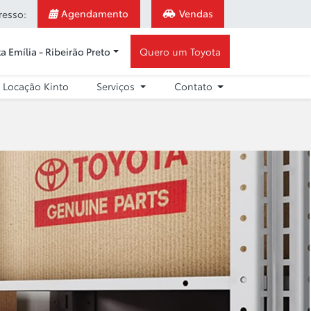
Agendamento
Vendas
resso:
a Emília - Ribeirão Preto
Quero um Toyota
Locação Kinto
Serviços
Contato