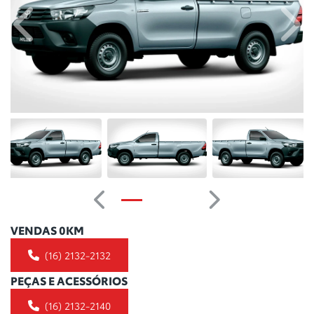
Anterior
Próx
Anterior
Próximo
VENDAS 0KM
(16) 2132-2132
PEÇAS E ACESSÓRIOS
(16) 2132-2140