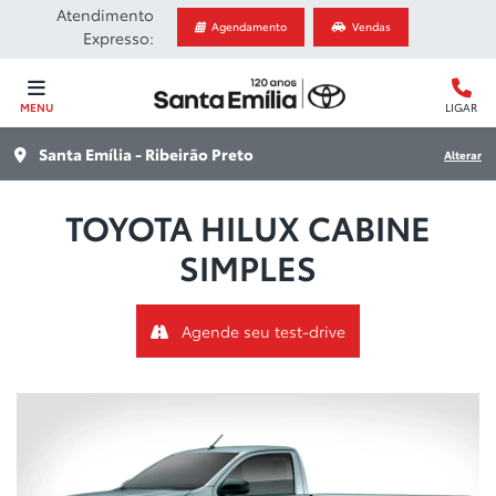
Atendimento
Agendamento
Vendas
Expresso:
MENU
LIGAR
Santa Emília - Ribeirão Preto
Alterar
TOYOTA
HILUX CABINE
SIMPLES
Agende seu test-drive