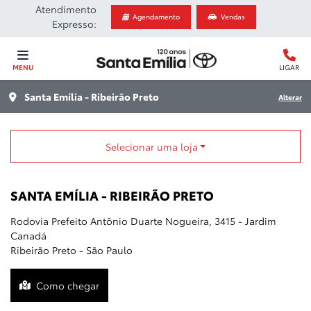
Atendimento
Agendamento
Vendas
Expresso:
MENU
LIGAR
Santa Emília - Ribeirão Preto
Alterar
Selecionar uma loja
SANTA EMÍLIA - RIBEIRÃO PRETO
Rodovia Prefeito Antônio Duarte Nogueira, 3415 - Jardim
Canadá
Ribeirão Preto - São Paulo
Como chegar