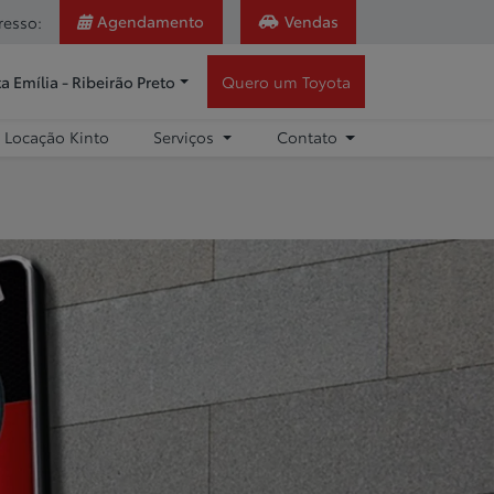
Agendamento
Vendas
resso:
a Emília - Ribeirão Preto
Quero um Toyota
Locação Kinto
Serviços
Contato