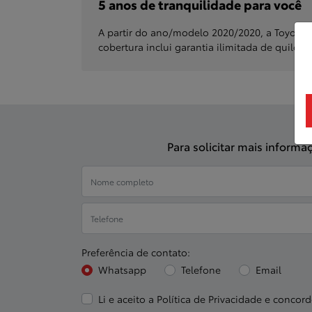
5 anos de tranquilidade para você
A partir do ano/modelo 2020/2020, a Toyota o
cobertura inclui garantia ilimitada de quilom
Para solicitar mais inform
Preferência de contato:
Whatsapp
Telefone
Email
Li e aceito a
Política de Privacidade
e concord