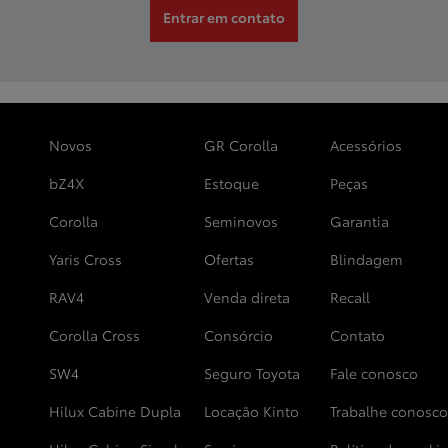
Entrar em contato
Novos
GR Corolla
Acessórios
bZ4X
Estoque
Peças
Corolla
Seminovos
Garantia
Yaris Cross
Ofertas
Blindagem
RAV4
Venda direta
Recall
Corolla Cross
Consórcio
Contato
SW4
Seguro Toyota
Fale conosco
Hilux Cabine Dupla
Locação Kinto
Trabalhe conosco