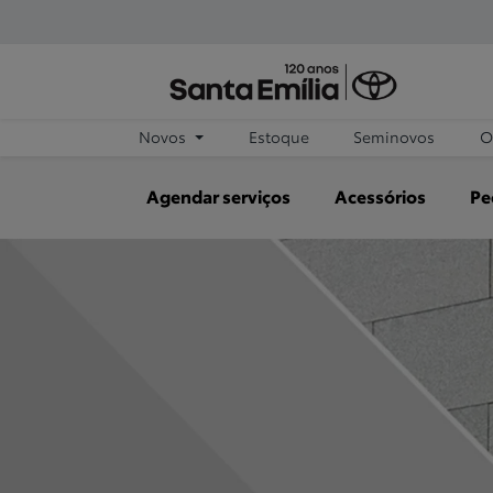
Novos
Estoque
Seminovos
O
Agendar serviços
Acessórios
Pe