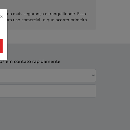
 ainda mais segurança e tranquilidade. Essa
X
s para uso comercial, o que ocorrer primeiro.
emos em contato rapidamente