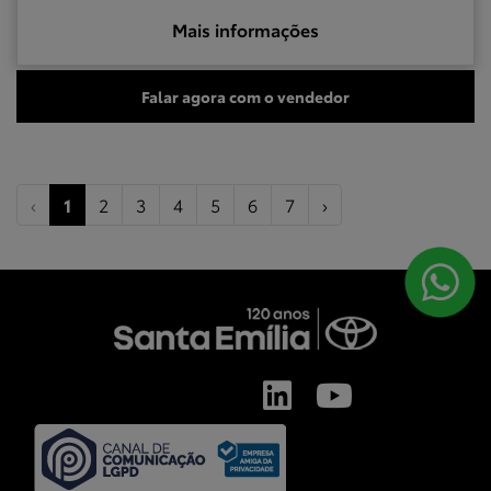
Mais informações
Falar agora com o vendedor
‹
1
2
3
4
5
6
7
›