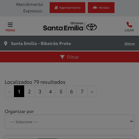
Atendimento
Agendamento
Vendas
Expresso:
MENU
LIGAR
Santa Emília - Ribeirão Preto
Alterar
Filtrar
Localizados 79 resultados
‹
1
2
3
4
5
6
7
›
Organizar por