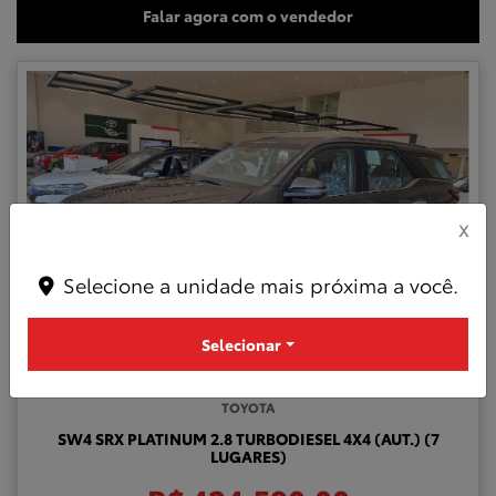
Falar agora com o vendedor
X
Selecione a unidade mais próxima a você.
Selecionar
Compartilhe
TOYOTA
SW4 SRX PLATINUM 2.8 TURBODIESEL 4X4 (AUT.) (7
LUGARES)