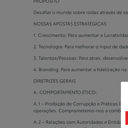
PROPÓSITO
Desafiar o mundo sobre rodas através de s
NOSSAS APOSTAS ESTRATÉGICAS
1. Crescimento: Para aumentar a lucrativida
2. Tecnologia: Para melhorar o input de dad
3. Talentos/Pessoas: Para atrair, desenvolver
4. Branding: Para aumentar a fidelização na
DIRETRIZES GERAIS
A. COMPORTAMENTO ÉTICO:
A.1 – Proibição de Corrupção e Práticas Ilí
operações.
Comprometemo-nos a combater 
A.2 – Relações com Autoridades e Entidade