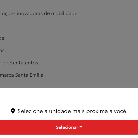
oluções inovadoras de mobilidade.
de.
os.
 e reter talentos.
 marca Santa Emília.
Selecione a unidade mais próxima a você.
citas: Repudiamos qualquer
forma de corrupção, suborno ou p
tais comportamentos com rigor. Nossa
integridade é ineg
Selecionar
s: Nossas interações com
autoridades públicas e entidades