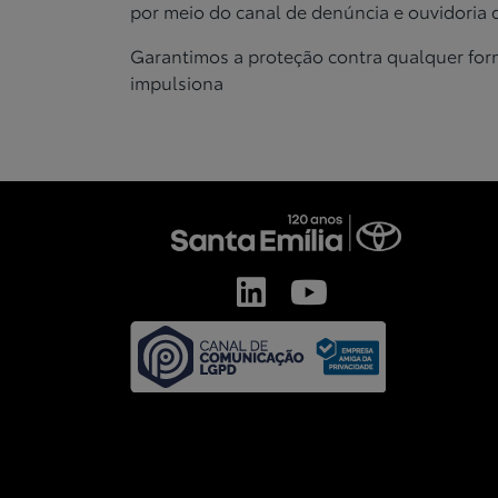
por meio
do canal de denúncia e ouvidoria d
Garantimos a proteção contra qualquer for
impulsiona