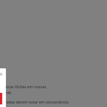
X
ráticas ilícitas em nossas
ociável.
 privadas devem estar em consonância