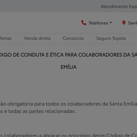
Atendimento Exp
Telefones
Sant
fertas
Venda direta
Consórcio
Seguro Toyota
IGO DE CONDUTA E ÉTICA PARA COLABORADORES DA S
EMÍLIA
ção obrigatória para todos os
colaboradores da Santa Emília
s e todas as partes relacionadas.
 colaboradores a abraçar os
princípios deste Código de C