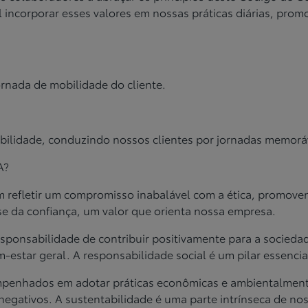
l incorporar esses valores em nossas práticas
diárias, prom
rnada de mobilidade do cliente.
obilidade, conduzindo nossos
clientes por jornadas memorá
A?
em refletir um compromisso
inabalável com a ética, promove
ase da confiança, um valor que orienta
nossa empresa.
esponsabilidade de contribuir
positivamente para a socied
m-estar geral. A responsabilidade
social é um pilar essenci
empenhados em adotar práticas
econômicas e ambientalmente
negativos. A sustentabilidade é uma parte
intrínseca de nos