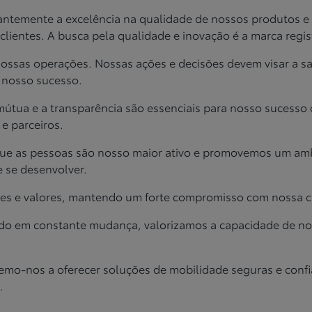
antemente a excelência na
qualidade de nossos produtos e 
clientes. A busca pela qualidade e inovação
é a marca regi
e nossas operações. Nossas ações e
decisões devem visar a sa
e nosso sucesso.
 mútua e a transparência são
essenciais para nosso sucesso
e parceiros.
 que as pessoas são nosso maior
ativo e promovemos um ambi
e se desenvolver.
ízes e valores, mantendo um forte
compromisso com nossa cul
undo em constante mudança,
valorizamos a capacidade de n
emo-nos a oferecer soluções de
mobilidade seguras e confi
.