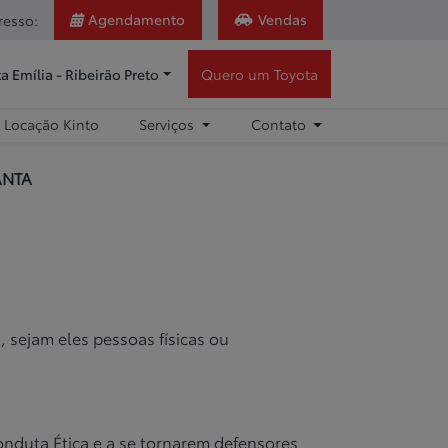
Agendamento
Vendas
resso:
a Emília - Ribeirão Preto
Quero um Toyota
Locação Kinto
Serviços
Contato
ANTA
, sejam eles pessoas físicas ou
onduta Ética e a se tornarem defensores