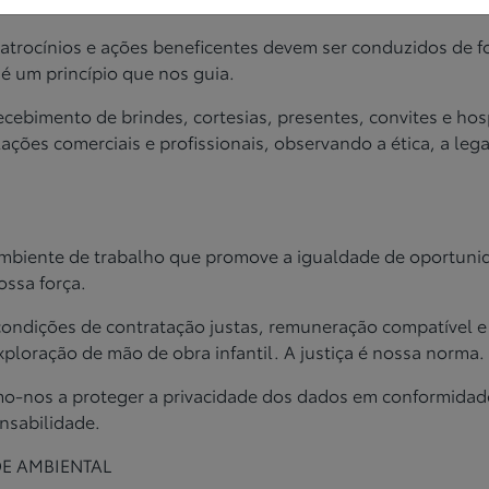
m nossa atuação. A legalidade é a base
de nossa atuação.
patrocínios e ações beneficentes
devem ser conduzidos de f
é um princípio que nos guia.
recebimento de brindes,
cortesias, presentes, convites e ho
lações comerciais e profissionais,
observando a ética, a lega
ambiente de trabalho que promove
a igualdade de oportuni
ossa força.
condições de contratação justas,
remuneração compatível e
ploração de mão de obra infantil. A justiça é
nossa norma.
o-nos a proteger a privacidade
dos dados em conformidade 
nsabilidade.
DE AMBIENTAL