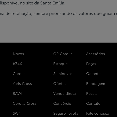
isponível no site da Santa Emília.
ma de retaliação, sempre priorizando
os valores que guiam 
Novos
GR Corolla
Acessórios
bZ4X
Estoque
Peças
Corolla
Seminovos
Garantia
Yaris Cross
Ofertas
Blindagem
RAV4
Venda direta
Recall
Corolla Cross
Consórcio
Contato
SW4
Seguro Toyota
Fale conosco