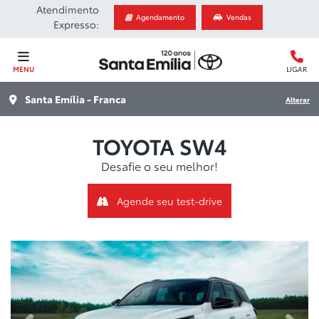
Atendimento
Agendamento
Vendas
Expresso:
MENU
LIGAR
Santa Emília - Franca
Alterar
TOYOTA
SW4
Desafie o seu melhor!
Agende seu test-drive