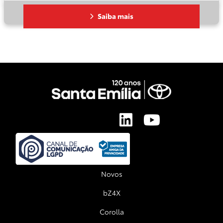
Saiba mais
Novos
bZ4X
Corolla