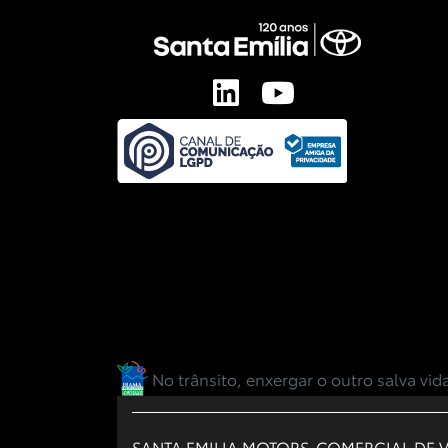
No trânsito, enxergar o outro salva vid
SANTA EMILIA MOTORS-COMERCIAL DE V