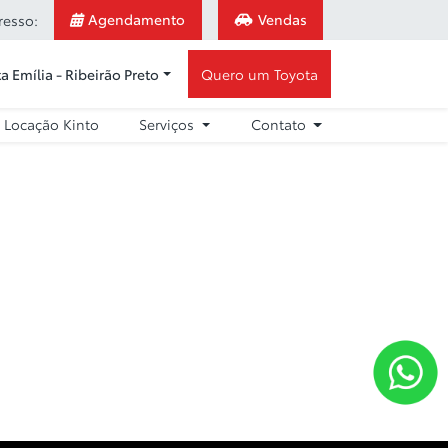
Agendamento
Vendas
resso:
a Emília - Ribeirão Preto
Quero um Toyota
Locação Kinto
Serviços
Contato