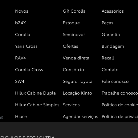
Novos
GR Corolla
Acessórios
bZ4X
Estoque
Peças
Corolla
Seminovos
Garantia
Yaris Cross
Ofertas
Blindagem
RAV4
Venda direta
Recall
Corolla Cross
Consórcio
Contato
SW4
Seguro Toyota
Fale conosco
Hilux Cabine Dupla
Locação Kinto
Trabalhe conosco
Hilux Cabine Simples
Serviços
Política de cookie
as.
Hiace
Agendar serviços
Política de priva
EICULOS E PECAS LTDA